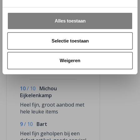
Alles toestaan
Selectie toestaan
Weigeren
/
9.7
10
2.966 reviews
10
/
10
Michou
Eijkelenkamp
Heel fijn, groot aanbod met
hele leuke items
9
/
10
Bart
Heel fijn geholpen bij een