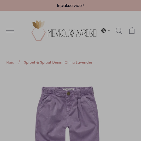
Verder
Inpakservice!*
naar
inhoud
Zoeken
Wi
Huis
/
Sproet & Sprout Denim Chino Lavender