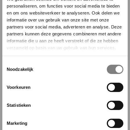
7 jaar
8 jaar
personaliseren, om functies voor social media te bieden
en om ons websiteverkeer te analyseren. Ook delen we
Cadeauverpakking
( €0.50 )
informatie over uw gebruik van onze site met onze
partners voor social media, adverteren en analyse. Deze
partners kunnen deze gegevens combineren met andere
Aantal
informatie die u aan ze heeft verstrekt of die ze hebben
Wij beloven: geen spam, wél
1
verzameld op basis van uw gebruik van hun services.
leuke mails 😄
In winkelmandje
Schrijf je in en blijf op de hoogte!
Toestemmingsselectie
Noodzakelijk
voor 17:00 besteld, dezelfde werkdag verzonden!
Bevestig
Voorkeuren
Deze paarse jeans is allesbehalve saai! Met z’n vrolijke
kleur en fijne pasvorm is het de perfecte broek om elke
Statistieken
dag een beetje extra fun te geven. Combineer 'm met je
favoriete top en klaar ben je! Perfect om kleur en karakter
toe te voegen aan je outfit! Gemaakt van 98% biologisch
Marketing
katoen en 2 % elastaan.